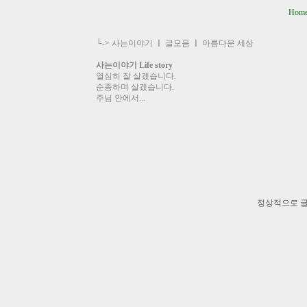
Hom
└->
사는이야기
ㅣ
글모음
ㅣ
아름다운 세상
사는이야기 Life story
열심히 잘 살겠습니다.
순종하며 살겠습니다.
주님 안에서...
정상적으로 글