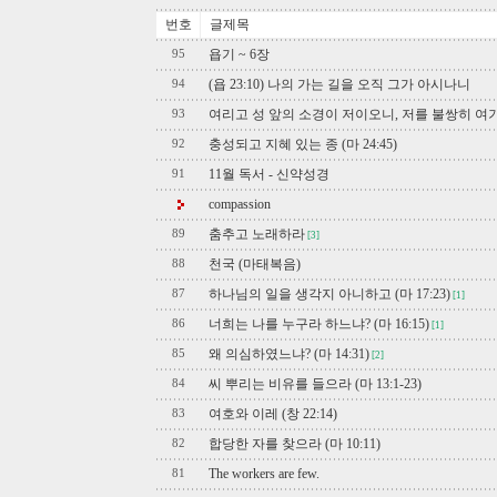
번호
글제목
욥기 ~ 6장
95
(욥 23:10) 나의 가는 길을 오직 그가 아시나니
94
여리고 성 앞의 소경이 저이오니, 저를 불쌍히 여
93
충성되고 지혜 있는 종 (마 24:45)
92
11월 독서 - 신약성경
91
compassion
춤추고 노래하라
89
[3]
천국 (마태복음)
88
하나님의 일을 생각지 아니하고 (마 17:23)
87
[1]
너희는 나를 누구라 하느냐? (마 16:15)
86
[1]
왜 의심하였느냐? (마 14:31)
85
[2]
씨 뿌리는 비유를 들으라 (마 13:1-23)
84
여호와 이레 (창 22:14)
83
합당한 자를 찾으라 (마 10:11)
82
The workers are few.
81