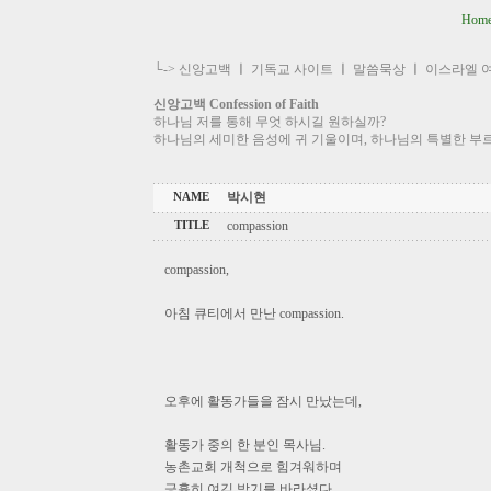
Hom
└->
신앙고백
ㅣ
기독교 사이트
ㅣ
말씀묵상
ㅣ
이스라엘 
신앙고백 Confession of Faith
하나님 저를 통해 무엇 하시길 원하실까?
하나님의 세미한 음성에 귀 기울이며, 하나님의 특별한 부
박시현
NAME
compassion
TITLE
compassion,
아침 큐티에서 만난 compassion.
오후에 활동가들을 잠시 만났는데,
활동가 중의 한 분인 목사님.
농촌교회 개척으로 힘겨워하며
긍휼히 여김 받기를 바라셨다.