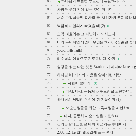
하나님의 특별한 부르심에 응답하라. (2)
86
사랑은 우리 안에 있는 것이 아니며
85
새순 순장님들께 감사의 글, 새신자반 코디를 내
84
낙담되고 실의에 빠졌을 때 (2)
83
[3]
오직 여호와는 그 피난처가 되시도다
82
터가 무너지면 의인이 무엇을 하랴, 묵상훈련 중
81
you of little faith!
80
예수님의 이름으로 기도합니다. 아멘.
79
[1]
성경을 읽는 다는 것은 Reading 이 아니라 Listenin
78
하나님 0ㅏ버지의 마음을 알아버린 사람
77
시현이 보아라...
76
[1]
다시, 다시, 공동체 새순모임을 고민하며...
75
하나님의 세밀한 음성에 귀 기울이며 (1)
74
새순순장들을 위한 교육과정을 제안하며
73
다시, 공동체 새순모임을 고민하며...
72
감기몸살에도 힘을 다하여 섬기는 후배에게...
71
2005. 12. 12(월) 월요일에 쓰는 편지
70