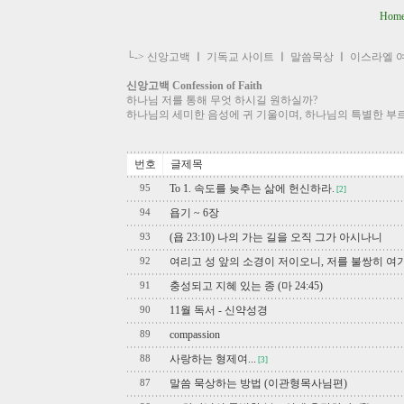
Hom
└->
신앙고백
ㅣ
기독교 사이트
ㅣ
말씀묵상
ㅣ
이스라엘 
신앙고백 Confession of Faith
하나님 저를 통해 무엇 하시길 원하실까?
하나님의 세미한 음성에 귀 기울이며, 하나님의 특별한 부
번호
글제목
To 1. 속도를 늦추는 삶에 헌신하라.
95
[2]
욥기 ~ 6장
94
(욥 23:10) 나의 가는 길을 오직 그가 아시나니
93
여리고 성 앞의 소경이 저이오니, 저를 불쌍히 여
92
충성되고 지혜 있는 종 (마 24:45)
91
11월 독서 - 신약성경
90
compassion
89
사랑하는 형제여...
88
[3]
말씀 묵상하는 방법 (이관형목사님편)
87