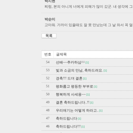
박시현
찌렁, 본의 아니게 너에게 피해가 많이 갔군. 내 생각에 그
박순미
고마워. 가까이 있을때도 잘 못 만났는데 그 날 와서 꼭 
번호
글제목
선배~~추카하삼^^
54
[1]
빛과 소금의 만남, 축하드려요.
53
[1]
경축!!! 드뎌 결혼
52
[1]
평화롭고 평등한 부부로
51
[1]
행복하게 사세용~~
50
[1]
결혼 축하드립니다..!!
49
[1]
우리애기는 어떻게 하라고..
48
[1]
축하드립니다
47
[1]
축하드립니다!!!
46
[1]