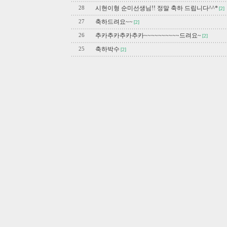
시현이형 순미선생님!! 정말 축하 드립니다^^*
28
[2]
축하드려요~~
27
[2]
추카추카추카추카~~~~~~~~~~드려요~
26
[2]
축하박수
25
[2]