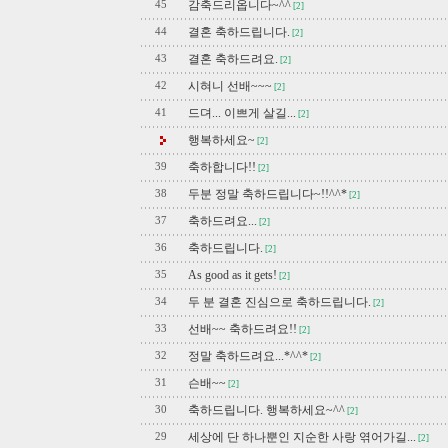
감축드리옵니다~^^
45
[2]
결혼 축하드립니다.
44
[2]
결혼 축하드려요.
43
[2]
시혀니 선배~~~
42
[2]
드뎌... 이쁘게 살길...
41
[2]
행복하세요~
[2]
축하합니다!!
39
[2]
두분 정말 축하드립니다~!!^^*
38
[2]
축하드려요...
37
[2]
축하드립니다.
36
[2]
As good as it gets!
35
[2]
두 분 결혼 진심으로 축하드립니다.
34
[2]
선배~~ 축하드려요!!
33
[2]
정말 축하드려요...*^^*
32
[2]
슨배~~
31
[2]
축하드립니다. 행복하세요~^^
30
[2]
세상에 단 하나뿐인 지순한 사랑 엮어가길...
29
[2]