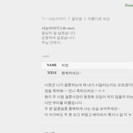
Hom
└->
사는이야기
ㅣ
글모음
ㅣ
아름다운 세상
사는이야기 Life story
열심히 잘 살겠습니다.
순종하며 살겠습니다.
주님 안에서...
찌렁
NAME
행복하세요~
TITLE
시현군 니가 결혼하는데 왜 내가 시달리는지는 모르겠다만
정말 축하해~~ 언니 축하드려요~~ㅎㅎ
왠지 두 사람 결혼식장이 동창회 모임이 되지 않을까 라는
다만 부러울 따름입니다..
두 분 알콩달콩 행복하게 사는 모습 보여주세요~
이 아가씨도 두 분 보고 부럽고 배아파서 혹시나 갈 지 누