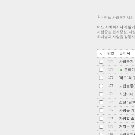
└->
어느 사회복지사의
어느 사회복지사의 일기 Wor
사람중심 관계중심, 사
하나님과 사람을 감동시
c
번호
글제목
사회복지 
178
흔하디 
177
'외도' 와 
176
고집불통(
175
식당이나 
174
소설 ‘길
173
사랑을 가
172
자랑할 줄
171
거지는 구
170
사회복지사
169