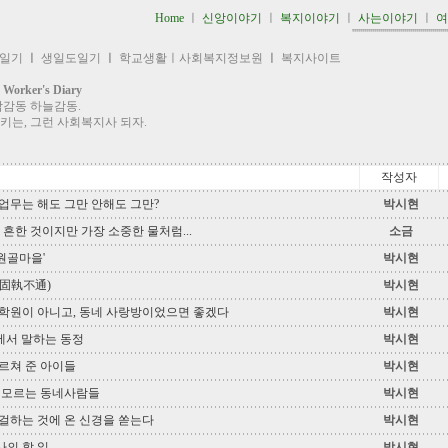
Home
ㅣ
신앙이야기
ㅣ
복지이야기
ㅣ
사는이야기
ㅣ
''''''''''''''''''''''''''''''''''''''''''''''''
 일기
ㅣ
생일도일기
ㅣ
학교생활ㅣ사회복지정보원
ㅣ
복지사이트
ker's Diary
람감동 하늘감동.
키는, 그런 사회복지사 되자.
작성자
업무는 해도 그만 안해도 그만?
박시현
흔한 것이지만 가장 소중한 물처럼...
소금
'원골마을'
박시현
固執不通)
박시현
학원이 아니고, 동네 사랑방이었으면 좋겠다
박시현
’에서 말하는 동정
박시현
르쳐 준 아이들
박시현
 모르는 동네사람들
박시현
걸하는 것에 온 신경을 쏟는다
박시현
의 할 일
박시현