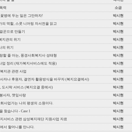
 폭력
소금
 꽃병에 두는 일은 그만하자!
박시현
의 역할, 스콧 니어링 자서전을 읽고
박시현
구걸꾼으로 만들기
박시현
복지관의 위기
박시현
사의 위기
박시현
랑할 줄 아는, 풍경사회복지사 성태형
박시현
업 정리 (재가복지서비스에도 적용)
박시현
복지관 관련 사업
박시현
사자나 후원자, 결연자 활용방식을 바꾸자 (복지요결에서)
박시현
 도시락 서비스 (복지요결 중에서)
박시현
봉사자, 깻잎사랑
박시현
사회사업가는 나의 평생의 소원이다.
박시현
 찾습니다 - Case 1
박시현
지서비스 관련 삼성복지재단 지원사업 자료
박시현
에서 할머니를 만나다.
박시현