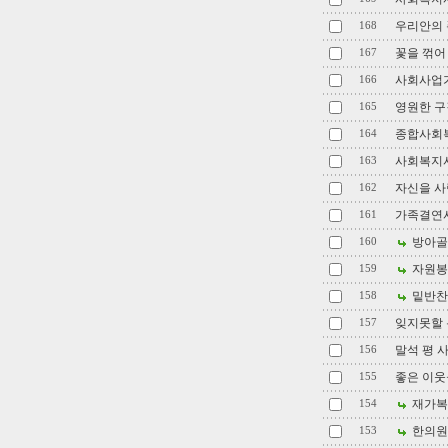
우리안의
168
꽃을 꺾어
167
사회사업가
166
영원한 
165
종합사회
164
사회복지
163
자신을 사
162
가족결연사
161
방아골
160
자원봉
159
밑반찬,
158
잊지못할 
157
말석 평 
156
좋은 이웃을
155
재가복
154
한의원
153