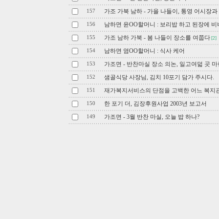
가조 가북 남하 - 가을 나들이, 통영 어시장
157
남하면 윤OO할머니 : 보리밥 하고 된장에 비벼
156
가조 남하 가북 - 봄 나들이 장소를 여쭙다
155
[2]
남하면 염OO할머니 : 식사 케어
154
가조면 - 반찬마실 장소 의논, 일고여덟 곳 마
153
샘골식당 사장님, 김치 10포기 담가 주시다.
152
재가복지서비스의 단점을 고백한 어느 복지
151
한 포기 더, 김장후원사업 2003년 보고서
150
가조면 - 3월 반찬 마실, 오늘 밥 하나?
149