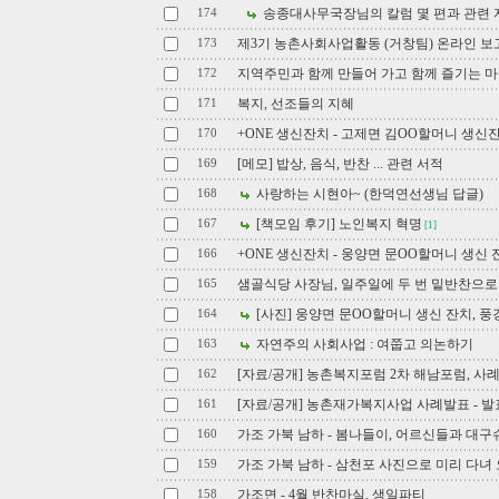
송종대사무국장님의 칼럼 몇 편과 관련 
174
제3기 농촌사회사업활동 (거창팀) 온라인 보고서 
173
지역주민과 함께 만들어 가고 함께 즐기는 
172
복지, 선조들의 지혜
171
+ONE 생신잔치 - 고제면 김OO할머니 생신잔
170
[메모] 밥상, 음식, 반찬 ... 관련 서적
169
사랑하는 시현아~ (한덕연선생님 답글)
168
[책모임 후기] 노인복지 혁명
167
[1]
+ONE 생신잔치 - 웅양면 문OO할머니 생신 
166
샘골식당 사장님, 일주일에 두 번 밑반찬으로
165
[사진] 웅양면 문OO할머니 생신 잔치, 풍
164
자연주의 사회사업 : 여쭙고 의논하기
163
[자료/공개] 농촌복지포럼 2차 해남포럼, 사
162
[자료/공개] 농촌재가복지사업 사례발표 - 
161
가조 가북 남하 - 봄나들이, 어르신들과 대
160
가조 가북 남하 - 삼천포 사진으로 미리 다녀
159
가조면 - 4월 반찬마실, 생일파티
158