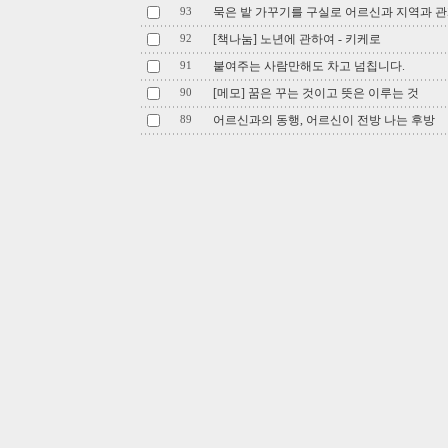
묵은 밭 가꾸기를 구실로 어르신과 지역과 관
93
[책나눔] 노년에 관하여 - 키케로
92
붙여주는 사람만해도 차고 넘칩니다.
91
[메모] 꿈은 꾸는 것이고 뜻은 이루는 것
90
어르신과의 동행, 어르신이 전방 나는 후방
89