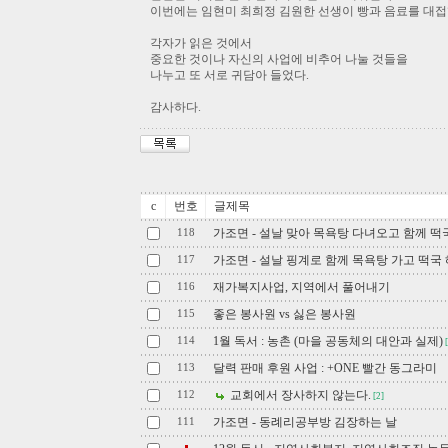
이번에는 임현미 최희정 김원한 선생이 빵과 음료를 대접
각자가 읽은 것에서
중요한 것이나 자신의 사업에 비추어 나눌 것들을
나누고 또 서로 귀담아 들었다.
감사하다.
c
번호
글제목
가조면 - 설날 맞아 목욕탕 다녀오고 함께 떡
118
가조면 - 설날 핑계로 함께 목욕탕 가고 떡국 
117
재가복지사업, 지역에서 풀어내기
116
좋은 봉사원 vs 싫은 봉사원
115
1월 독서 : 농촌 (마을 공동체의 대안과 실제)
114
[
달력 판매 후원 사업 : +ONE 빨간 동그라미
113
교회에서 장사하지 않는다.
112
[2]
가조면 - 동례리공부방 김장하는 날
111