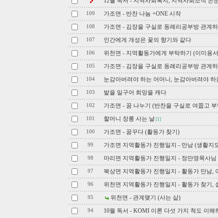
12월 독서 - 지역사회복지, 지역사회조직 논
가조면 - 반찬 나눔 +ONE 시작
109
가조면 - 김장을 구실로 동례리공부방 관계하
108
인간에게 개성은 꽃의 향기와 같다
107
위천면 - 지역활동가에게 부탁하기 (이미용서
106
가조면 - 김장을 구실로 동례리공부방 관계
105
눈감아버려야 하는 어머니, 눈감아버려야 하
104
밭을 일구어 희망을 캐다
103
가조면 - 꿈 나누기 (반찬을 구실로 여쭙고 부
102
할머니 장롱 사는 날
101
[1]
가조면 - 꿈꾸다 (활동가 찾기)
100
가조면 지역활동가 진행일지 - 만남 (생활지
99
마리면 지역활동가 진행일지 - 정만영목사님
98
북상면 지역활동가 진행일지 - 활동가 만남, 
97
위천면 지역활동가 진행일지 - 활동가 찾기,
96
위천면 - 관계맺기 (사는 삶)
95
10월 독서 - KOMI 이론 다섯 가지 척도 이
94