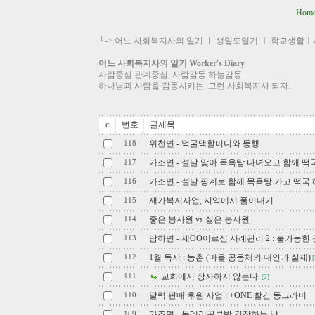
Hom
└->
어느 사회복지사의 일기
ㅣ
생일도일기
ㅣ
학교생활ㅣ
어느 사회복지사의 일기 Worker's Diary
사람중심 관계중심, 사람감동 하늘감동.
하나님과 사람을 감동시키는, 그런 사회복지사 되자.
c
번호
글제목
위천면 - 먹굴댁할머니와 동행
118
가조면 - 설날 맞아 목욕탕 다녀오고 함께 떡
117
가조면 - 설날 핑계로 함께 목욕탕 가고 떡국 
116
재가복지사업, 지역에서 풀어내기
115
좋은 봉사원 vs 싫은 봉사원
114
남하면 - 제OO어르신 사례관리 2 : 불가능한
113
1월 독서 : 농촌 (마을 공동체의 대안과 실제)
112
[
교회에서 장사하지 않는다.
111
[2]
달력 판매 후원 사업 : +ONE 빨간 동그라미
110
가조면 - 동례리공부방 김장하는 날
109