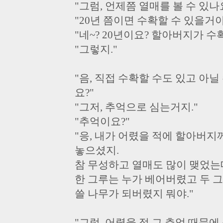
"그럼, 언제쯤 열매를 볼 수 있나
"20년 쯤이면 수확할 수 있을거야
"네~? 20년이요? 할아버지가 수
"그렇지."
"음, 직접 수확할 수도 있고 아
요?"
"그저, 추억으로 심는거지."
"추억이요?"
"응, 내가 어렸을 적에 할아버
놓으셨지.
참 무성하고 열매도 많이 맺었는
한 그루는 누가 베어버렸고 두 
쓸 나무가 되버렸지 뭐야."
"그럼, 어렸을 적 그 추억 때문