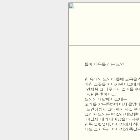
뜰에 나무를 심는 노인
한 유대인 노인이 뜰에 묘목을 
마침 그곳을 지나가던 나그네가 
"언제쯤 그 나무에서 열매를 수
"70년쯤 후에나...."
노인의 대답에 나그네는
고개를 갸우뚱하며 다시 물었다
"노인장께서 그때까지 사실 수 
그러자 노인은 딱 잘라 대답했다
"아닐세. 내가 태어났을 때 과
잔뜩 열렸었네. 아버지께서 심
나도 그저 우리 아버지와 똑같은