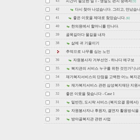
시간이 필요한 일 1 - 생일도 편지 중에서
43
[1]
다시 찾아 나섰습니다. 그리고, 만났습니
42
좋은 이웃을 제대로 찾았습니다.
41
[6]
한의원에서 할머니를 만나다.
40
골목길마다 물길을 내자
39
삶에 귀 기울이기
38
추억으로 나무를 심는 노인
자원봉사자 거부선언 - 하나다 에구보
36
복지관의 서비스 누구를 위한 것인가? (나
35
재가복지서비스의 단점을 고백한 어느 복지
34
재가복지서비스 관련 삼성복지재단 지원
33
좋은 이웃을 찾습니다 - Case 1
32
밑반찬, 도시락 서비스 (복지요결 중에서)
31
자원봉사자나 후원자, 결연자 활용방식을 
30
방아골복지관 관련 사업
29