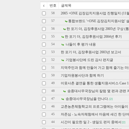
c
번호
글제목
2005 +ONE 김장김치지원사업 진행일지 (11월
58
통합브랜드 '+ONE 김장김치지원사업' 
57
한 포기 더, 김장후원사업 2005년 구상 
56
한 포기 더, 김장후원사업 2004년 후기
55
나들이 후 평가 내용
54
한 포기 더, 김장후원사업 2003년 보고서
53
기업봉사단에 드린 감사 편지글
52
지역주민과 함께 만들어 가고 함께 즐기는 
51
기업자원봉사단과 함께 하기
50
이웃사촌 결연을 통한 생활지원서비스 Case 1
49
송종대사무국장님의 칼럼 몇 편과 관련 
48
송종대사무국장님을 만나다.
47
[2]
교촌농촌체험학교의 프로그램에는 아이들이 
46
자존심 - 노숙자체험에서 마음에 새긴 한 단
45
시간이 필요한 일 2 - 생일도 편지 중에서
44
[2]