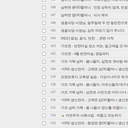
남하면 윤OO할머니 : 인정 상하지 않게, 빈
168
남하면 염OO할머니 : 식사 케어
167
샘골식당 사장님, 일주일에 두 번 밑반찬으로
166
샘골식당 사장님, 김치 10포기 담가 주시다.
165
[메모] 밥상, 음식, 반찬 ... 관련 서적
164
가조면 - 반찬마실 장소 의논, 일고여덟 곳 마
163
가조면 - 4월 반찬마실, 생일파티
162
가조 가북 남하 - 봄나들이, 삼천포 갯바람 
161
+ONE 생신잔치 - 고제면 김OO할머니 생신잔
160
요양보호사 교육생 실습 - 가상시나리오 워
159
가조 가북 남하 - 봄나들이, 어르신들과 대
158
가조 가북 남하 - 삼천포 사진으로 미리 다녀
157
+ONE 생신잔치 - 고제면 김OO할머니 생신잔치
156
가조 남하 가북 - 봄 나들이 장소를 여쭙다
155
[2]
자연주의 사회사업 : 여쭙고 의논하기
154
+ONE 생신잔치 - 웅양면 문OO할머니 생신 
153