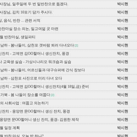
사장님, 일주일에 두 번 밑반찬으로 돕겠다.
박시현
사장님, 김치 10포기 담가 주시다.
박시현
, 음식, 반찬 ... 관련 서적
박시현
 반찬마실 장소 의논, 일고여덟 곳 마련
박시현
 4월 반찬마실, 생일파티
박시현
 남하 - 봄나들이, 삼천포 갯바람 쐬러 다녀오다
박시현
[2]
생신잔치 - 고제면 김OO할머니 생신잔치, 풍경
박시현
 교육생 실습 - 가상시나리오 워크숍과 실습
박시현
 남하 - 봄나들이, 어르신들과 대구슈퍼에 간식 장보다
박시현
 남하 - 삼천포 사진으로 미리 다녀 오다
박시현
신잔치 - 고제면 김OO할머니 생신잔치(4월 18일,금) 준비
박시현
 가북 - 봄 나들이 장소를 여쭙다
박시현
[2]
의 사회사업 : 여쭙고 의논하기
박시현
신잔치 - 웅양면 문OO할머니 생신 잔치, 풍경
박시현
 웅양면 문OO할머니 생신 잔치, 풍경- 김원한 제작
박시현
4월 일정 계획
박시현
3월 반찬 마실, 오늘 밥 하나?
박시현