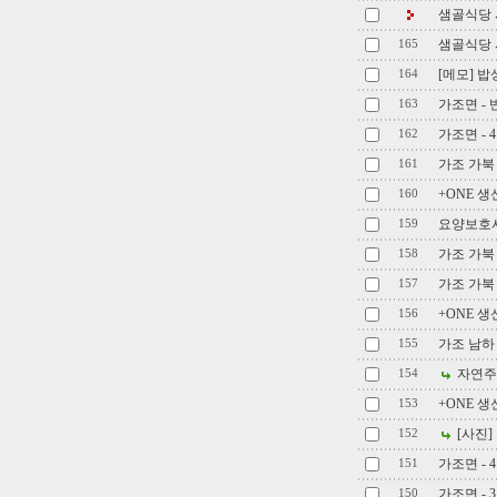
샘골식당 
샘골식당 
165
[메모] 밥상
164
가조면 -
163
가조면 -
162
가조 가북
161
+ONE 
160
요양보호사
159
가조 가북
158
가조 가북
157
+ONE 생
156
가조 남하
155
자연주
154
+ONE 생
153
[사진]
152
가조면 - 
151
가조면 - 
150