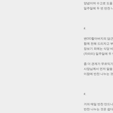
양념이며 수고로 도움
일주일에 두 번 반찬 
#.
변OO할아버지의 담근
함께 전해 드리자고 
장보기 외에는 식당 
(차라리) 일주일에 두 
좀 더 관계가 무르익
사장님께서 먼저 말
이참에 반찬 나누는 것
#.
거의 매일 반찬 만드
반찬 나누는 것은 쉽