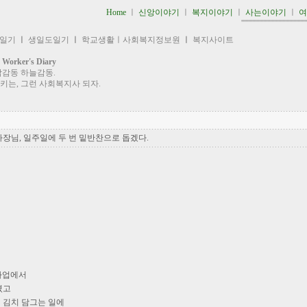
Home
ㅣ
신앙이야기
ㅣ
복지이야기
ㅣ
사는이야기
ㅣ
''''''''''''''''''''''''''''''''''''''''''''''''
 일기
ㅣ
생일도일기
ㅣ
학교생활ㅣ사회복지정보원
ㅣ
복지사이트
ker's Diary
람감동 하늘감동.
키는, 그런 사회복지사 되자.
장님, 일주일에 두 번 밑반찬으로 돕겠다.
사업에서
셨고
 김치 담그는 일에