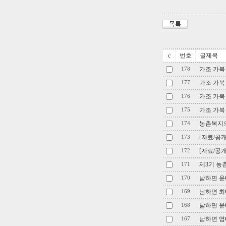
c
번호
글제목
가조 가북
178
가조 가북 
177
가조 가북
176
가조 가북 
175
농촌복지의
174
[자료/공
173
[자료/공
172
제3기 농촌
171
남하면 윤
170
남하면 최
169
남하면 윤
168
남하면 염
167