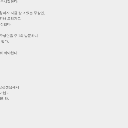
 주시겠단다.
향이자 지금 살고 있는 주상면,
전해 드리자고
결정했다.
주상면을 주 1회 방문하니
 했다.
쭤 봐야한다.
남선생님께서
찾아뵙고
시리라.