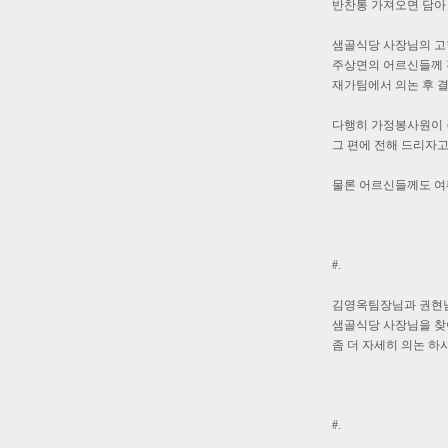
반찬통 가져오면 담아
샘골식당 사장님의 고
주상면의 어르신들께 
재가팀에서 의논 후 
다행히 가정봉사원이 
그 편에 전해 드리자고
물론 어르신들께도 여
#.
김영옥팀장님과 권현
샘골식당 사장님을 
좀 더 자세히 의논 하
#.