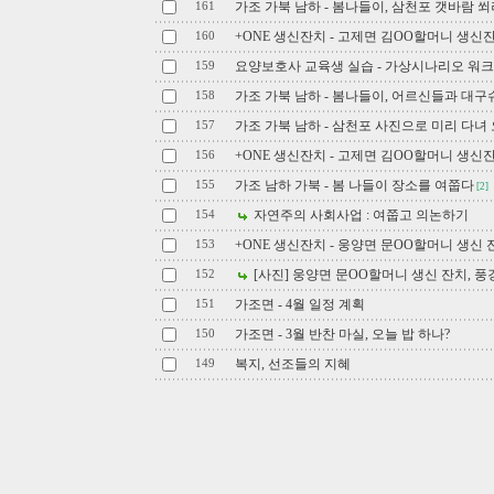
가조 가북 남하 - 봄나들이, 삼천포 갯바람 
161
+ONE 생신잔치 - 고제면 김OO할머니 생신잔
160
요양보호사 교육생 실습 - 가상시나리오 워
159
가조 가북 남하 - 봄나들이, 어르신들과 대
158
가조 가북 남하 - 삼천포 사진으로 미리 다녀
157
+ONE 생신잔치 - 고제면 김OO할머니 생신잔치
156
가조 남하 가북 - 봄 나들이 장소를 여쭙다
155
[2]
자연주의 사회사업 : 여쭙고 의논하기
154
+ONE 생신잔치 - 웅양면 문OO할머니 생신 
153
[사진] 웅양면 문OO할머니 생신 잔치, 풍
152
가조면 - 4월 일정 계획
151
가조면 - 3월 반찬 마실, 오늘 밥 하나?
150
복지, 선조들의 지혜
149