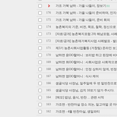
가조 가북 남하 - 가을 나들이, 장보기
[1]
가조 가북 남하 - 가을 나들이 준비하며, 인
176
가조 가북 남하 - 가을 나들이, 준비 회의
175
농촌복지의 기준, 비전, 목표, 철학, 정신으로
174
[자료/공개] 농촌복지포럼 2차 해남포럼, 사
173
[자료/공개] 농촌재가복지사업 사례발표 - 
172
제3기 농촌사회사업활동 (거창팀) 온라인 보고서 
171
남하면 윤OO할머니 : 보리밥 하고 된장에 비벼
170
남하면 최OO할머니 : 사회사업은 사회적으로
169
남하면 윤OO할머니 : 인정 상하지 않게, 빈
168
남하면 염OO할머니 : 식사 케어
167
샘골식당 사장님, 일주일에 두 번 밑반찬으로
166
샘골식당 사장님, 김치 10포기 담가 주시다.
165
[메모] 밥상, 음식, 반찬 ... 관련 서적
164
가조면 - 반찬마실 장소 의논, 일고여덟 곳 마
163
가조면 - 4월 반찬마실, 생일파티
162