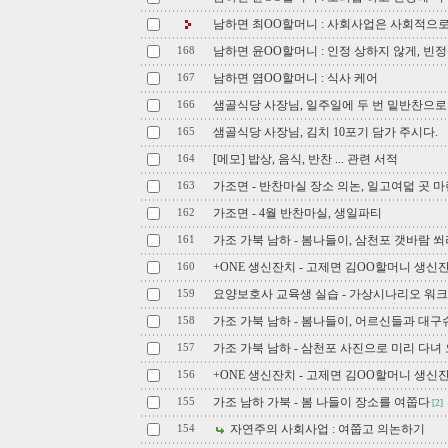
남하면 최OO할머니 : 사회사업은 사회적으로
남하면 윤OO할머니 : 인정 상하지 않게, 빈
168
남하면 염OO할머니 : 식사 케어
167
샘골식당 사장님, 일주일에 두 번 밑반찬으로
166
샘골식당 사장님, 김치 10포기 담가 주시다.
165
[메모] 밥상, 음식, 반찬 ... 관련 서적
164
가조면 - 반찬마실 장소 의논, 일고여덟 곳 마
163
가조면 - 4월 반찬마실, 생일파티
162
가조 가북 남하 - 봄나들이, 삼천포 갯바람 
161
+ONE 생신잔치 - 고제면 김OO할머니 생신잔
160
요양보호사 교육생 실습 - 가상시나리오 워
159
가조 가북 남하 - 봄나들이, 어르신들과 대
158
가조 가북 남하 - 삼천포 사진으로 미리 다녀
157
+ONE 생신잔치 - 고제면 김OO할머니 생신잔치
156
가조 남하 가북 - 봄 나들이 장소를 여쭙다
155
[2]
자연주의 사회사업 : 여쭙고 의논하기
154