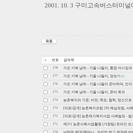
2001. 10. 3 구미고속버스터
c
번호
글제목
가조 가북 남하 - 가을 나들이, 통영 어시장
178
가조 가북 남하 - 가을 나들이, 장보기
177
[1]
가조 가북 남하 - 가을 나들이 준비하며, 인
176
가조 가북 남하 - 가을 나들이, 준비 회의
175
농촌복지의 기준, 비전, 목표, 철학, 정신으로
174
[자료/공개] 농촌복지포럼 2차 해남포럼, 사
173
[자료/공개] 농촌재가복지사업 사례발표 - 
172
제3기 농촌사회사업활동 (거창팀) 온라인 보고서 
171
남하면 윤OO할머니 : 보리밥 하고 된장에 비벼
170