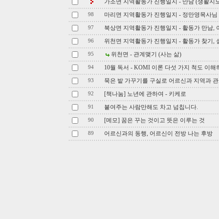
가조면 지역활동가 진행일지 - 만남 (생활지
마리면 지역활동가 진행일지 - 정만영목사님
98
북상면 지역활동가 진행일지 - 활동가 만남, 
97
위천면 지역활동가 진행일지 - 활동가 찾기,
96
위천면 - 관계맺기 (사는 삶)
95
10월 독서 - KOMI 이론 다섯 가지 척도 이
94
묵은 밭 가꾸기를 구실로 어르신과 지역과 관
93
[책나눔] 노년에 관하여 - 키케로
92
붙여주는 사람만해도 차고 넘칩니다.
91
[메모] 꿈은 꾸는 것이고 뜻은 이루는 것
90
어르신과의 동행, 어르신이 전방 나는 후방
89