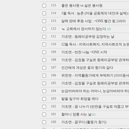
좋은 봉사원 vs 싫은 봉사원
115
1월 독서 : 농촌 (마을 공동체의 대안과 실제)
114
[
달력 판매 후원 사업 : +ONE 빨간 동그라미
113
교회에서 장사하지 않는다.
112
[2]
가조면 - 동례리공부방 김장하는 날
111
12월 독서 - 지역사회복지, 지역사회조직 논
110
가조면 - 반찬 나눔 +ONE 시작
109
가조면 - 김장을 구실로 동례리공부방 관계하
108
인간에게 개성은 꽃의 향기와 같다
107
위천면 - 지역활동가에게 부탁하기 (이미용서
106
가조면 - 김장을 구실로 동례리공부방 관계
105
눈감아버려야 하는 어머니, 눈감아버려야 하
104
밭을 일구어 희망을 캐다
103
가조면 - 꿈 나누기 (반찬을 구실로 여쭙고 부
102
할머니 장롱 사는 날
101
[1]
가조면 - 꿈꾸다 (활동가 찾기)
100